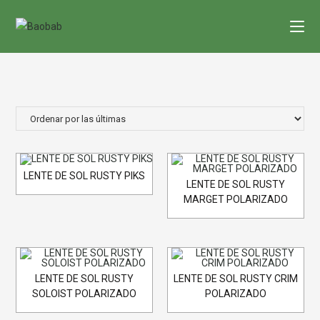
Saltar
al
contenido
LENTE DE SOL RUSTY PIKS
LENTE DE SOL RUSTY
MARGET POLARIZADO
LENTE DE SOL RUSTY
LENTE DE SOL RUSTY CRIM
SOLOIST POLARIZADO
POLARIZADO