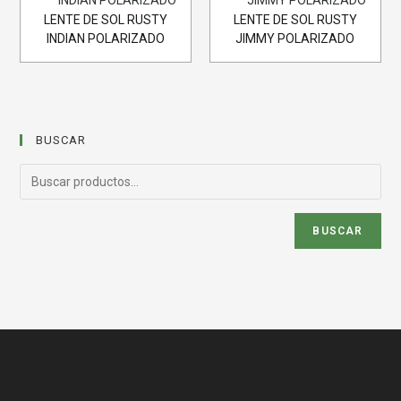
LENTE DE SOL RUSTY
LENTE DE SOL RUSTY
INDIAN POLARIZADO
JIMMY POLARIZADO
BUSCAR
BUSCAR