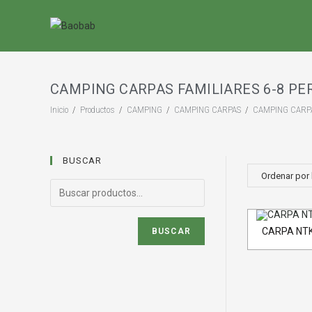
Saltar
al
contenido
CAMPING CARPAS FAMILIARES 6-8 P
Inicio
/
Productos
/
CAMPING
/
CAMPING CARPAS
/
CAMPING CARPA
BUSCAR
CARPA NTK
BUSCAR